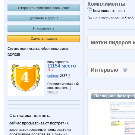
Комплименты
Отправить приватное сообщение
Комплиментов нет.
Вы не авторизованы! Чтоб
Добавить в друзья
Игнорировать
Сделать подарок
Метки лидеров
Совместная покупка: сбор предоплаты,
раздачи
популярность:
11154 место
Интервью
-6 ↓
рейтинг
2387
?
Привилегированный
пользователь
4
уровня
Последние
фотогра
Статистика портрета:
сейчас просматривают портрет - 0
зарегистрированные пользователи
посетившие портрет за 7 дней - 1